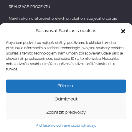
REALIZACE PROJEKTU
Návrh akumulátorového elektronického napájecího zdroje
pro pokročilou senzoriku s reg. číslem
Spravovat Souhlas s cookies
CZ.01.1.02/0.0/0.0/20_358/0028061
Abychom poskytli co nejlepší služby, používáme k ukládání a/nebo
přístupu k informacím o zařízení, technologie jako jsou soubory cookies.
Souhlas s těmito technologiemi nám umožní zpracovávat údaje, jako je
chování při procházení nebo jedinečná ID na tomto webu. Nesouhlas
nebo odvolání souhlasu může nepříznivě ovlivnit určité vlastnosti a
funkce.
Příjmout
© 2026 GrapeNet s.r.o.
Odmítnout
Všechna práva vyhrazena.
Zobrazit předvolby
Vytvořili:
dESIGNbAR
&
SEIL s.r.o.
Prohlášení o ochraně osobních údajů