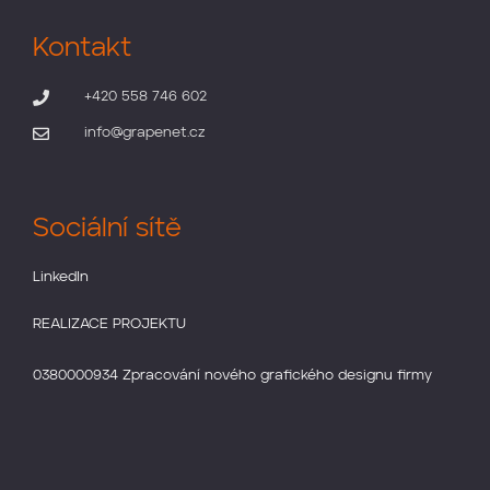
Kontakt

+420 558 746 602

info@grapenet.cz
Sociální sítě
LinkedIn
REALIZACE PROJEKTU
0380000934 Zpracování nového grafického designu firmy