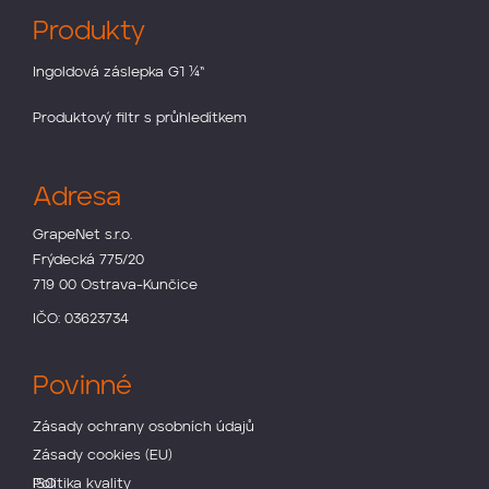
Produkty
Ingoldová záslepka G1 ¼“
Produktový filtr s průhledítkem
Adresa
GrapeNet s.r.o.
Frýdecká 775/20
719 00 Ostrava-Kunčice
IČO: 03623734
Povinné
Zásady ochrany osobních údajů
Zásady cookies (EU)
Politika kvality
ISO